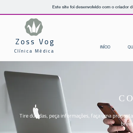
Este site foi desenvolvido com o criador d
Zoss Vog
INÍCIO
QU
Clínica Médica
C
Tire dúvidas, peça informações, faça uma proposta
brev