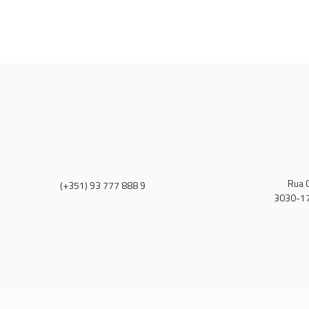
Rua C
(+351) 93 777 888 9
3030-17